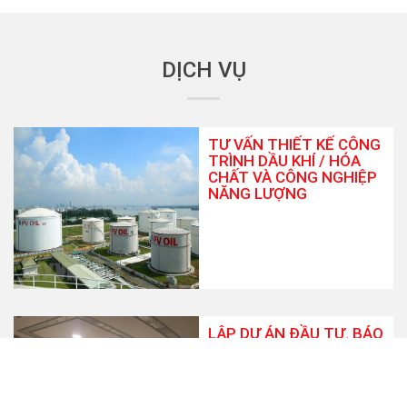
DỊCH VỤ
TƯ VẤN THIẾT KẾ CÔNG
TRÌNH DẦU KHÍ / HÓA
CHẤT VÀ CÔNG NGHIỆP
NĂNG LƯỢNG
LẬP DỰ ÁN ĐẦU TƯ. BÁO
CÁO NGHIÊN CỨU KHẢ
THI