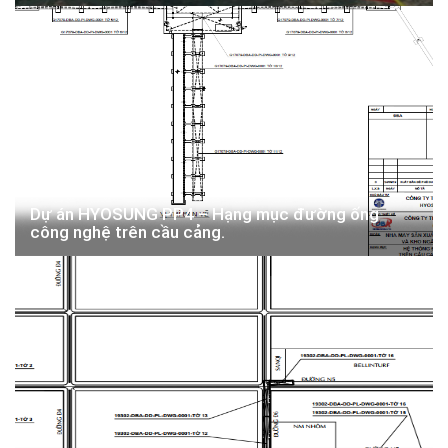
Dự án HYOSUNG PP4 – Hạng mục đường ống
công nghệ trên cầu cảng.