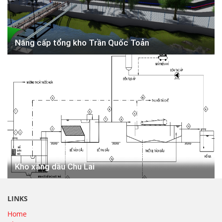
Nâng cấp tổng kho Trần Quốc Toản
Kho xăng dầu Chu Lai
LINKS
Home